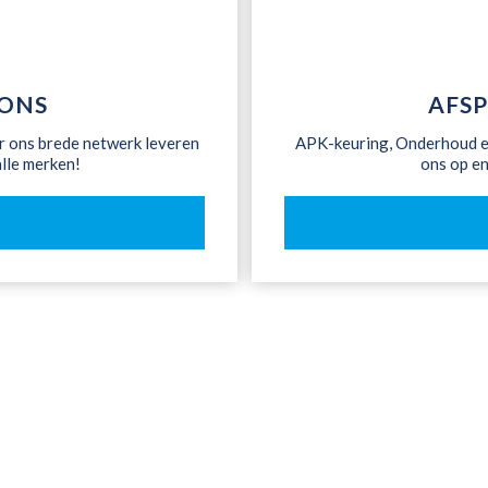
IONS
AFS
r ons brede netwerk leveren
APK-keuring, Onderhoud en
alle merken!
ons op en