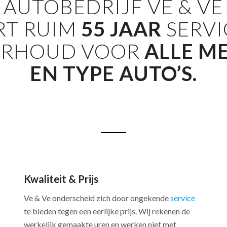
AUTOBEDRIJF VE
&
VE
RT RUIM
55 JAAR
SERVI
RHOUD VOOR
ALLE M
EN TYPE AUTO’S.
Kwaliteit & Prijs
Ve & Ve onderscheid zich door ongekende
service
te bieden tegen een eerlijke prijs. Wij rekenen de
werkelijk gemaakte uren en werken niet met