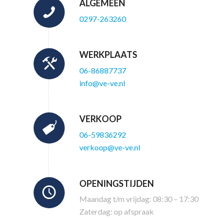
ALGEMEEN
0297-263260
WERKPLAATS
06-86887737
info@ve-ve.nl
VERKOOP
06-59836292
verkoop@ve-ve.nl
OPENINGSTIJDEN
Maandag t/m vrijdag: 08:30 – 17:30
Zaterdag: op afspraak