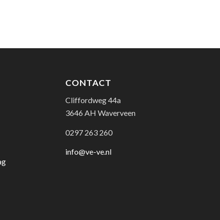
CONTACT
Cliffordweg 44a
3646 AH Waverveen
0297 263 260
info@ve-ve.nl
ag