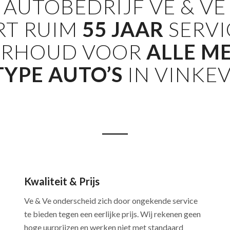
AUTOBEDRIJF VE
&
VE
RT RUIM
55 JAAR
SERVI
RHOUD VOOR
ALLE M
TYPE AUTO’S
IN VINKE
Kwaliteit & Prijs
Ve & Ve onderscheid zich door ongekende service
te bieden tegen een eerlijke prijs. Wij rekenen geen
hoge uurprijzen en werken niet met standaard