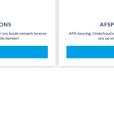
IONS
AFS
r ons brede netwerk leveren
APK-keuring, Onderhoud en
alle merken!
ons op en