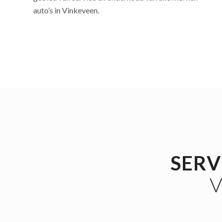
auto’s in Vinkeveen.
SERV
V